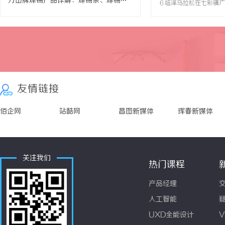
万山牌焊锡产品详解：焊锡条、焊锡球与焊锡丝全方位应用指南
６临泽马拉松在七彩镇广
００名来自全国各地的跑
晨风奔赴丹霞秘境之约，
斑斓画卷中，开启一场自
交织的奔跑盛宴。穿行丹
淀，铸就荣耀丰碑；新程
约。本届赛事由中国田径
田径协会指导，临泽县人
县文体广电和旅游局.../p
友情链接
佰企网
站酷网
昌图新媒体
珲春新媒体
关注我们
热门课程
产品经理
人工智能
UXD全能设计
V