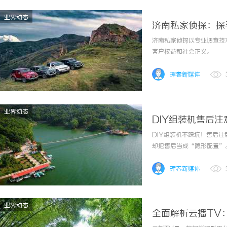
业界动态
济南私家侦探：探
济南私家侦探以专业调查技
客户权益和社会正义。
珲春新媒体
业界动态
DIY组装机售后
DIY组装机不踩坑！售后
却把售后当成“隐形配置”
谁能帮你兜底，拆解DIY
的“售后刺客”1.配件来源
珲春新媒体
业界动态
全面解析云播TV