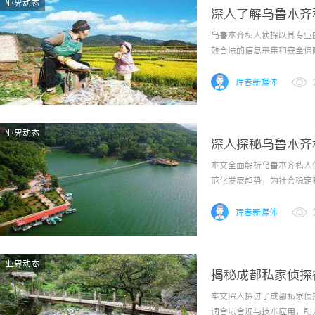
业界动态
深入了解乌鲁木齐
乌鲁木齐私人侦探以其专业
效合法的信息采集和安全保
珲春新媒体
业界动态
深入探秘乌鲁木齐
本文全面解析乌鲁木齐私人
范化发展趋势，为社会稳定
珲春新媒体
业界动态
揭秘成都私家侦探
本文深入探讨了成都私家侦
调合法合规与技术应用，助