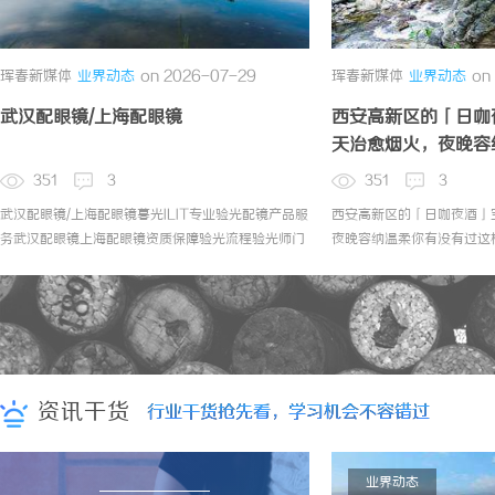
珲春新媒体
业界动态
on 2026-07-29
珲春新媒体
业界动态
on
武汉配眼镜/上海配眼镜
西安高新区的「日咖
天治愈烟火，夜晚容
351
3
351
3
武汉配眼镜/上海配眼镜暮光ILIT专业验光配镜产品服
西安高新区的「日咖夜酒」
务武汉配眼镜上海配眼镜资质保障验光流程验光师门
夜晚容纳温柔你有没有过这
店案例新闻资讯联系
直接回家，却又厌倦了KT
WUHAN&SHANGHAIOPTICALCARE暮光ILIT
想找个地方安安静静喝一杯
眼镜暮光ILIT眼镜是专业验光配镜的写字楼眼镜店直
高、环境不够体面？周末想
营品牌，现于武汉与上海设有4家门店。以完整验
馆太吵、餐厅太赶、家里又
光、正品镜片、透明价格和直营售后为基础，全场镜
新区，这样的"第三空间"其
片40%-60%优惠，兼顾高专业度与高性价...
发现。樽Club，坐落高新大都
资讯干货
行业干货抢先看，学习机会不容错过
行业干货抢先看，学习机会不容错过
2026-07-29
业界动态