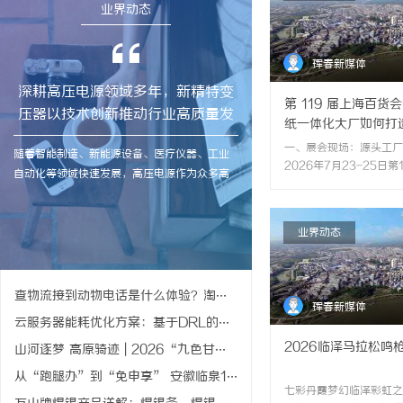
业界动态
珲春新媒体
深耕高压电源领域多年，新精特变
第 119 届上海百
压器以技术创新推动行业高质量发
纸一体化大厂如何打
展
一、展会现场：源头工厂
随着智能制造、新能源设备、医疗仪器、工业
2026年7月23-25日
自动化等领域快速发展，高压电源作为众多高
商品交易会于上海新国际
端设备稳定运行的重要组成部分，对核心元器
届展会设生活用纸专属展
件的性能、可靠性以及安全性提出了更高要
2026-07-29
生产企业参展，商超、直
业界动态
求。其中，高压变压器作为高压电源系统中的
点寻找大牌平替家用卫生
关键部件，不仅影响设备整体运行效率，也直
两类高消耗刚需品（展会
接关系到产品使用寿命和安全稳定性。在这一
据，来源：励展华百展会
购端集中反馈行业痛点：
行业发展背景下，专注高压电源领域多年的新
查物流接到动物电话是什么体验？淘宝上线“宝贝动物派送员”
珲春新媒体
无.../p>
精特变压器持续推进技术创新，以专业化研发
云服务器能耗优化方案：基于DRL的动态电压频率调整策略
能...
2026临泽马拉松鸣
山河逐梦 高原骑迹 | 2026“九色甘南杯”藏地传奇自行车赛顺利收官
从“跑腿办”到“免申享” 安徽临泉104名宝妈“零操作”领津贴
七彩丹霞梦幻临泽彩虹之