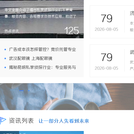
W
本文全面介绍了福州私家侦探行业的发展背
光
79
景、服务内容、合规要求及技术应用，助您了
楼
解如何选择专业可靠的私家侦探提供精准的信
本
店
125
2026-08-05
息调查服务。
服
售
热点资讯
读
高
广告成本该怎样管控？竞价托管专业
79
武汉配眼镜 上海配眼镜
服务商俐麸科技
武
揭秘昆明私家侦探行业：专业服务与
2026-08-05
产
流
实际案例分析
W
光
楼
店
售
高
资讯列表
让一部分人先看到未来
让一部分人先看到未来