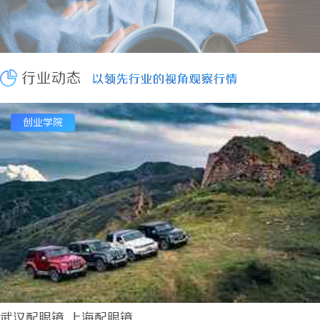
探秘在线影院的崛起与未来发展趋势分析
2026-08-07
深入解析The Row品牌：奢华时尚的典范与设计哲学
2026-08
武汉配眼镜 上海配眼镜
2026-08-07
行业动态
以领先行业的视角观察行情
以领先行业的视角观察行情
创业学院
武汉配眼镜 上海配眼镜