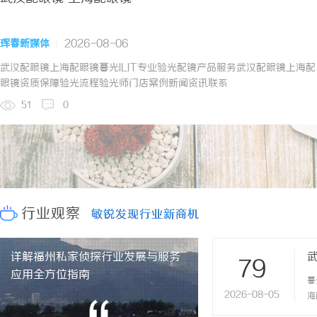
珲春新媒体
2026-08-06
武汉配眼镜上海配眼镜暮光ILIT专业验光配镜产品服务武汉配眼镜上海配
眼镜资质保障验光流程验光师门店案例新闻资讯联系
WUHAN&SHANGHAIOPTICALCARE暮光ILIT眼镜暮光ILIT眼镜
51
0
是专业验光配镜的写字楼眼镜店直营品牌，现于武汉与上海设有4家门
店。以完整验光、正品镜片、透明价格和直营售后为基础，全场镜片
40%-60%优惠，兼顾高专业度与高性价比...
行业观察
敏锐发现行业新商机
敏锐发现行业新商机
详解福州私家侦探行业发展与服务
79
应用全方位指南
暮
2026-08-05
海
闻