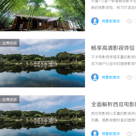
云播TV是一款智能观影平
畅的观影体验，致力打造全
珲春新媒体
业界动态
畅享高清影视体验
不卡电影网凭借丰富的影视
成为用户心目中的理想影视
珲春新媒体
业界动态
全面解析西瓜电影
西瓜电影网以丰富的影视资
可靠，是影视爱好者的理想
珲春新媒体