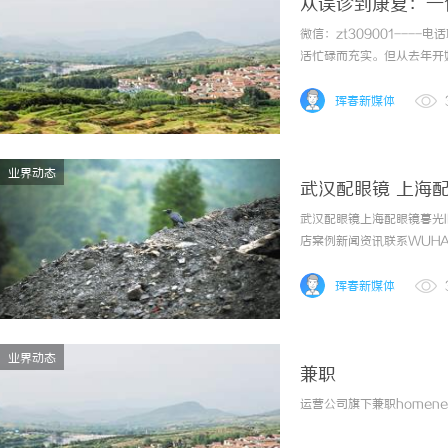
从误诊到康复：一
微信：zt309001----
活忙碌而充实。但从去年开
发粗糙。起初以为是工作劳
品，甚至中药调理，症状却一
珲春新媒体
业界动态
武汉配眼镜 上海
武汉配眼镜上海配眼镜暮光
店案例新闻资讯联系WUHAN
镜的写字楼眼镜店直营品牌
为基础，全场镜片40%-60
珲春新媒体
业界动态
兼职
运营公司旗下兼职homenews