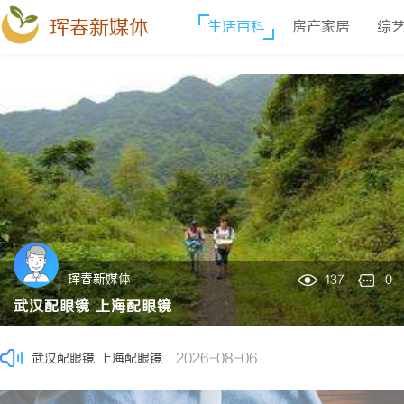
珲春新媒体
生活百科
房产家居
综
深入解析The Row品牌：奢华时尚的典范与设计哲学
2026-08
武汉配眼镜 上海配眼镜
2026-08-07
探索The Row：奢华极简主义时尚品牌的崛起与魅力解析
2026
星星影院：打造城市文化娱乐新地标的璀璨明珠
2026-08-07
揭秘免费看电影的多种途径及注意事项详解
2026-08-07
珲春新媒体
137
0
轨道影院：开启未来观影体验的新纪元
2026-08-07
武汉配眼镜 上海配眼镜
长寿实木门：打造温馨家居环境的理想之选
2026-08-07
武汉配眼镜上海配眼镜暮光ILIT专业验光配镜产品服务武汉配眼
2026-08-07
武汉配眼镜 上海配眼镜
2026-08-06
热推资讯
全面解析八哥电影网：丰富资源与优质观影体验的终极指南
202