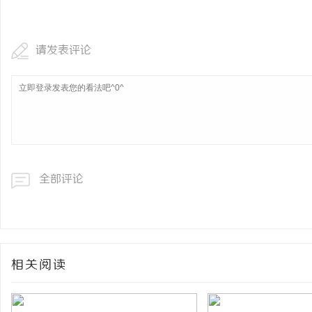
开店最怕“搜不到”为什么隔壁店铺没花钱，
揭秘！专业充电桩项目软
ai却天天给他免费派单？
哪些行业秘诀？
请发表评论
媒
全部评论
体
相关阅读