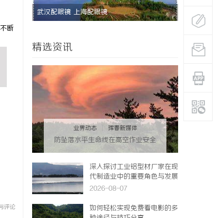
激光跟踪仪在现代精密测量中的应用与发展趋
不断
势
精选资讯
业界动态
|
珲春新媒体
防坠落水平生命线在高空作业安全
中的关键作用与应用解析
深入探讨工业铝型材厂家在现
代制造业中的重要角色与发展
趋势
2026-08-07
与评论
如何轻松实现免费看电影的多