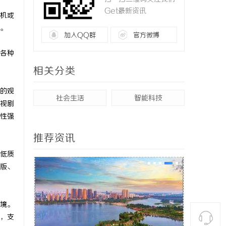
Get最新资讯
机或
。
加入QQ群
官方微博
各种
相关分类
的观
社会生活
智能科技
视剧
性强
推荐资讯
低质
版、
境。
，支