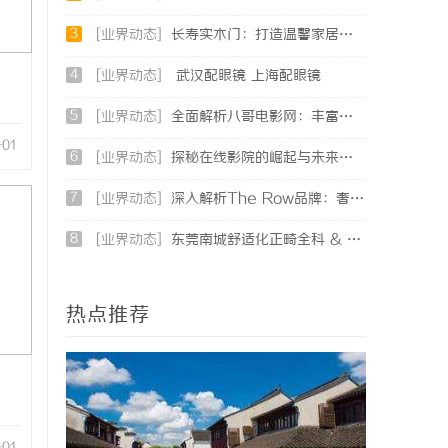
3
[业界动态]
长寿实木门：打造温馨家居环境的理想之选
4
[业界动态]
武汉配眼镜 上海配眼镜
5
[业界动态]
全面解析八哥电影网：丰富资源与优质观影体验的终极指南
-01
6
[业界动态]
探秘在线影院的崛起与未来发展趋势分析
7
[业界动态]
深入解析The Row品牌：奢华时尚的典范与设计哲学
8
[业界动态]
东莞南城舒适化正畸全科 & 数字化种植诊疗专业指南
热点推荐
-01