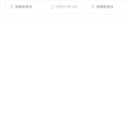
珲春新媒体
1970-01-01
珲春新媒体