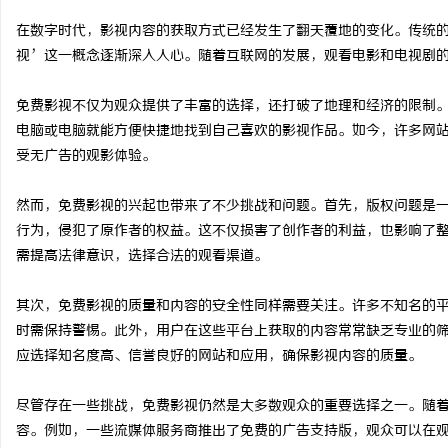
在数字时代，影视内容的获取方式已经发生了翻天覆地的变化。传统
视’这一概念逐渐深入人心。随着互联网的发展，观看电影和电视剧
免费影视不仅为观众提供了丰富的选择，还打破了地理和经济的限制
春
电脑或电脑就能方便快捷地找到自己喜欢的影视作品。如今，许多网
受无广告的观影体验。
然而，免费影视的兴起也带来了不少挑战和问题。首先，版权问题是
行为，侵犯了原作者的权益。这不仅损害了创作者的利益，也影响了
需提高法律意识，选择合法的观看渠道。
其次，免费影视的质量和内容的安全性同样需要关注。许多不知名的
新
时需保持警惕。此外，用户在这些平台上获取的内容常常缺乏专业的
应选择知名度高、信誉良好的网站和应用，确保影视内容的质量。
尽管存在一些挑战，免费影视仍然是大多数观众的重要选择之一。随
容。例如，一些流媒体服务商推出了免费的广告支持版，观众可以在