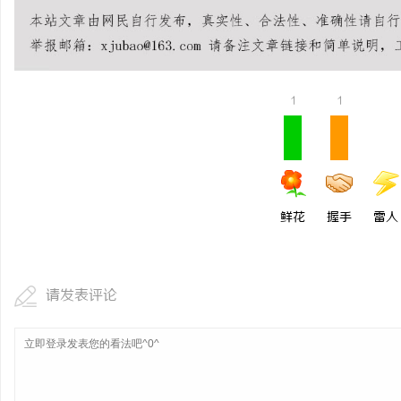
媒
1
1
鲜花
握手
雷人
体
请发表评论