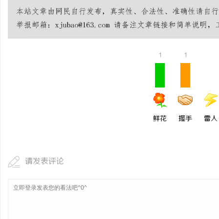
锡条，焊锡球，焊锡丝，万山焊锡，焊锡条、
2026年哈尔滨弘祥消防
6337锡条，巨一，焊锡，无铅焊锡球
岗，直通消防控制室核心
媒
1
1
鲜花
握手
雷人
体
请发表评论