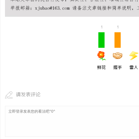
2026年新能源轻卡续航能力对比推荐：5大
贝净 AC 国际医疗实验
主流平台三维解析
全解析
媒
1
1
鲜花
握手
雷人
体
请发表评论