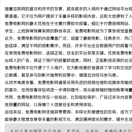
随着互联网的普及和技术的发展，越来越多的人倾向于通过网络平台
要渠道。它不仅为用户提供了丰富多样的影视内容，还极大地便利了
免费电影网的最大优势在于无需付费即可观看。相比于付费视频网站
学生、上班族等预算有限的群体来说，免费电影网成为了享受视觉盛
春
此外，免费电影网的内容覆盖广泛，涵盖了最新电影、经典老片、热
由选择，满足不同的观影需求。而且，许多平台还会根据用户的观看
在使用免费电影网时，选择正规、安全的平台非常关键。优质免费电
出烦人的广告，保证了用户的观看舒适度。同时，正版影视资源的合
免费电影网不仅方便了个人用户，也为影视爱好者提供了学习和交流
论剧情，甚至参与到影片推荐和投票中，增强互动性与参与感。
从技术角度来看，免费电影网通常采用先进的视频压缩和流媒体传输技
的普及，在线观看体验将进一步得到提升，观众能够随时随地畅享海
新
然而，免费电影网也存在一些挑战，比如版权保护、广告过多及内容
低质量的网站，以保障个人信息安全和使用体验。
总结来说，免费电影网凭借其零费用、多样化和便捷性的优势，成为
能够最大程度地享受丰富的影视文化，满足精神娱乐的需求，提升生