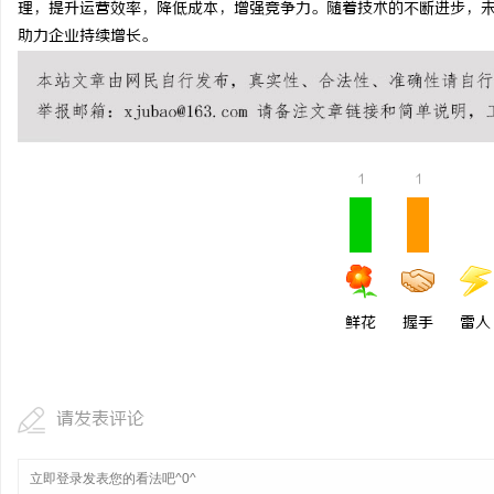
理，提升运营效率，降低成本，增强竞争力。随着技术的不断进步，未
全面解析八哥电影网：丰富资源与优质观影体
探秘在线影院的崛起与未
助力企业持续增长。
验的终极指南
媒
1
1
体
鲜花
握手
雷人
请发表评论