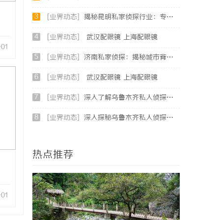
3
[业界动态]
揭秘昆明私家侦探行业：专业服务与实际案例分析
4
[业界动态]
武汉配眼镜 上海配眼镜
-01
5
[业界动态]
济南私家侦探：揭秘城市背后的专业侦查力量
6
[业界动态]
武汉配眼镜 上海配眼镜
7
[业界动态]
深入了解乌鲁木齐私人侦探服务的专业性与应用领域
8
[业界动态]
深入探秘乌鲁木齐私人侦探行业的现状与未来发展趋势
热点推荐
-01