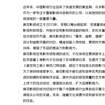
近年来，中国影视行业迎来了快速发展的黄金期，众多影
作为一家专注于喜剧影视内容制作的公司，以其独特的创
视领域的一股重要力量。
麻花影视成立于2013年，早期以舞台剧起家，凭借富
春
影视积极转型，开始涉足电影和网络剧的制作，依托丰富
在内容创作方面，麻花影视坚持以“真实、幽默、温暖”
设计和幽默风趣的对白，精准刻画人物性格，展现时代背
共鸣，增强了作品的感染力和影响力。
麻花影视在电影市场取得的成功，不仅体现在票房数字上
虹市首富》等影片不仅创造了多项票房纪录，也提升了国
《麻花特工局》等热门网络剧，顺应了年轻观众的观影习
为了保持持续竞争力，麻花影视不断引进和培养优秀的编
新
进的拍摄和后期制作设备，提升作品的视觉质量和艺术表
上线下的互动活动，增强观众粘性，扩大品牌影响力。
麻花影视的成功经验对于整个中国影视行业具有启示意义
得观众认可的关键。未来，随着文化消费升级和数字技术
的作品。