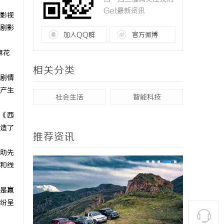
Get最新资讯
影视
剧影
加入QQ群
官方微博
麻花
相关分类
剧情
产生
社会生活
智能科技
《西
造了
推荐资讯
助先
和线
是赢
纷呈