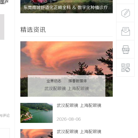
国产
尚的典范与
东莞南城舒适化正畸全科 & 数字化种植诊疗
武汉配眼镜
专业指南
精选资讯
业界动态
|
珲春新媒体
武汉配眼镜 上海配眼镜
武汉配眼镜 上海配眼镜
与评论
2026-08-06
武汉配眼镜 上海配眼镜