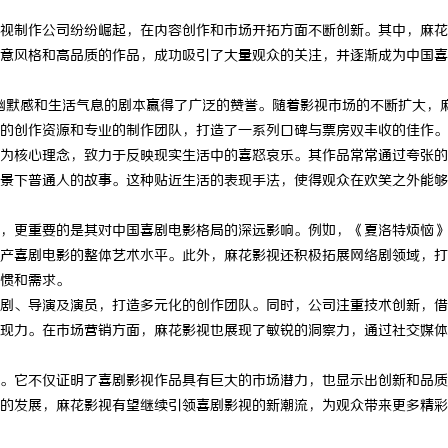
视制作公司纷纷崛起，在内容创作和市场开拓方面不断创新。其中，麻花
意风格和高品质的作品，成功吸引了大量观众的关注，并逐渐成为中国喜
有幽默感和生活气息的剧本赢得了广泛的赞誉。随着影视市场的不断扩大，
的创作资源和专业的制作团队，打造了一系列口碑与票房双丰收的佳作。
为核心理念，致力于反映现实生活中的喜怒哀乐。其作品常常通过夸张的
景下普通人的故事。这种贴近生活的表现手法，使得观众在欢笑之外能够
，更重要的是其对中国喜剧电影格局的深远影响。例如，《夏洛特烦恼》
产喜剧电影的整体艺术水平。此外，麻花影视还积极拓展网络剧领域，打
惯和需求。
剧、导演及演员，打造多元化的创作团队。同时，公司注重技术创新，借
现力。在市场营销方面，麻花影视也展现了敏锐的洞察力，通过社交媒体
。它不仅证明了喜剧影视作品具有巨大的市场潜力，也显示出创新和品质
的发展，麻花影视有望继续引领喜剧影视的新潮流，为观众带来更多精彩