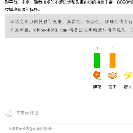
影平台。未来，随着技术的不断进步和影视内容的持续丰富，8090
2026年新能源轻卡续航能力对比推荐：5大
贝净 AC 国际医疗实验
线播放领域的标杆。
主流平台三维解析
全解析
媒
1
1
体
鲜花
握手
雷人
请发表评论