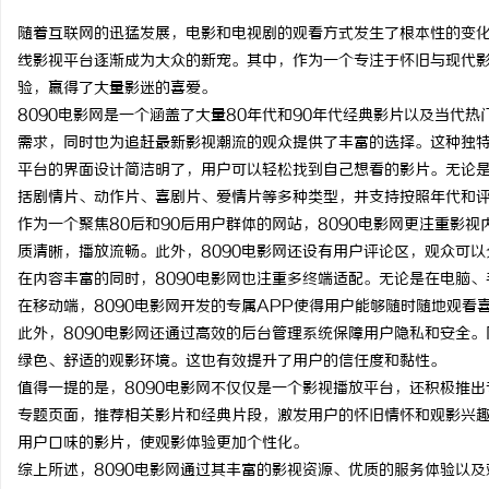
随着互联网的迅猛发展，电影和电视剧的观看方式发生了根本性的变
线影视平台逐渐成为大众的新宠。其中，作为一个专注于怀旧与现代影
验，赢得了大量影迷的喜爱。
8090电影网是一个涵盖了大量80年代和90年代经典影片以及当代
春
需求，同时也为追赶最新影视潮流的观众提供了丰富的选择。这种独特
平台的界面设计简洁明了，用户可以轻松找到自己想看的影片。无论
括剧情片、动作片、喜剧片、爱情片等多种类型，并支持按照年代和
作为一个聚焦80后和90后用户群体的网站，8090电影网更注重影
质清晰，播放流畅。此外，8090电影网还设有用户评论区，观众可
在内容丰富的同时，8090电影网也注重多终端适配。无论是在电脑
在移动端，8090电影网开发的专属APP使得用户能够随时随地观
此外，8090电影网还通过高效的后台管理系统保障用户隐私和安全
新
绿色、舒适的观影环境。这也有效提升了用户的信任度和黏性。
值得一提的是，8090电影网不仅仅是一个影视播放平台，还积极推
专题页面，推荐相关影片和经典片段，激发用户的怀旧情怀和观影兴
用户口味的影片，使观影体验更加个性化。
综上所述，8090电影网通过其丰富的影视资源、优质的服务体验以及