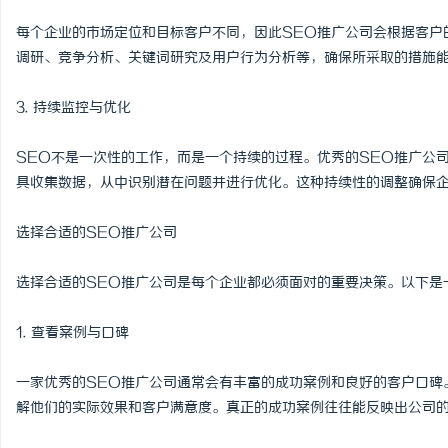
2026年新能源轻卡续航能力对比推荐：5大
贝净 AC 国际医疗实验
每个企业的市场定位和目标客户不同，因此SEO推广公司会根据客户
调研、竞争分析、关键词研究及用户行为分析等，确保所采取的措施
主流平台三维解析
全解析
媒
3. 持续监控与优化
SEO不是一次性的工作，而是一个持续的过程。优秀的SEO推广公
具收集数据，从中识别潜在问题并进行优化。这种持续性的调整确保
选择合适的SEO推广公司
体
选择合适的SEO推广公司是每个企业都必须面对的重要决策。以下是
1. 查看案例与口碑
一家优秀的SEO推广公司通常会有丰富的成功案例和良好的客户口碑
解他们的实际效果和客户满意度。真正的成功案例往往能反映出公司