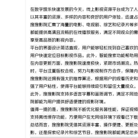
在数字娱乐快速发展的今天，线上影视资源平台成为了人
以其丰富的资源、多样的内容和良好的用户体验，迅速占
搜搜影院汇集了海量的电影、电视剧、综艺和纪录片等多
都能提供高清且流畅的在线播放服务，满足不同观众的需
春
享受高品质的影视内容。
平台的界面设计简洁直观，用户能够轻松找到自己喜欢的
用户快速定位目标影视作品。此外，智能搜索功能帮助用
在内容更新方面，搜搜影院速度极快，紧跟市场潮流。热
时，平台注重版权合规，努力与影视制作方合作，保障内
搜搜影院还拥有强大的推荐算法，根据用户的观看历史和
强了用户粘性，使得平台能够持续吸引和留住大量观众。
此外，搜搜影院支持多语言字幕和画质调节，满足不同地
新
院都能为用户提供舒适便捷的观影环境。
值得一提的是，搜搜影院不断优化服务器性能，保证视频
支持离线缓存功能，方便用户在无网络环境下观看已下载
总结而言，搜搜影院凭借其资源丰富、操作便捷、更新及
影，还是探索纪录片和综艺节目，搜搜影院都能满足您多