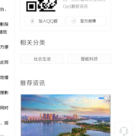
Get最新资讯
台，
加入QQ群
官方微博
影院
随地
相关分类
方便
社会生活
智能科技
此同
地增
推荐资讯
搜影
同时
、观