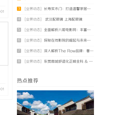
3
[业界动态]
长寿实木门：打造温馨家居环境的理想之选
-01
4
[业界动态]
武汉配眼镜 上海配眼镜
5
[业界动态]
全面解析八哥电影网：丰富资源与优质观影体验的终极指南
6
[业界动态]
探秘在线影院的崛起与未来发展趋势分析
7
[业界动态]
深入解析The Row品牌：奢华时尚的典范与设计哲学
8
[业界动态]
东莞南城舒适化正畸全科 & 数字化种植诊疗专业指南
热点推荐
-01