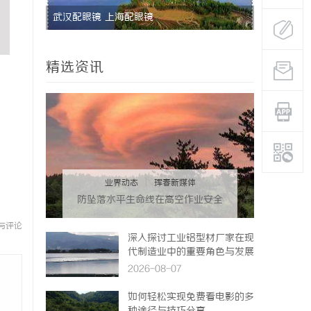
武汉配眼镜 上海配眼镜
激光跟踪仪
势
精选资讯
业界动态
|
珲春新媒体
防坠落水平生命线在高空作业安全
中的关键作用与应用解析
与评论
深入探讨工业铝型材厂家在现
代制造业中的重要角色与发展
趋势
2026-08-07
如何轻松实现免费看电影的多