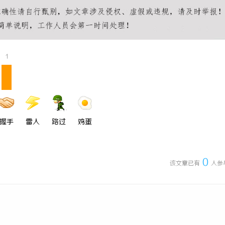
 国际医疗实验室，标准化研发体系
武汉配眼镜 上海配眼镜
1
握手
雷人
路过
鸡蛋
0
该文章已有
人参