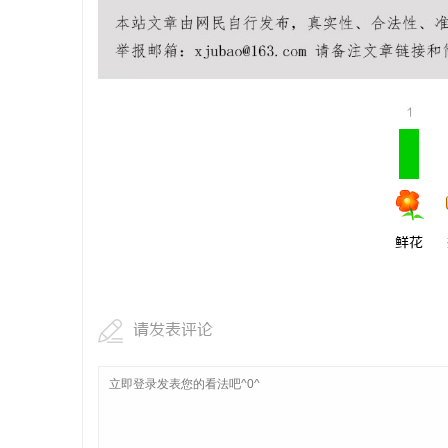
2026年新能源轻卡续航能力对比推荐：5大
贝净 AC
主流平台三维解析
全解析
媒
1
鲜花
体
请发表评论