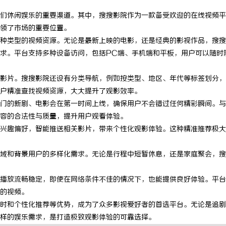
们休闲娱乐的重要渠道。其中，搜搜影院作为一款备受欢迎的在线视频平
领了市场的重要位置。
种类型的视频资源。无论是最新上映的电影，还是经典的影视作品，搜搜
求。平台支持多种设备访问，包括PC端、手机端和平板，用户可以随时
影片。搜搜影院还设有分类导航，例如按类型、地区、年代等标签划分，
户精准查找视频资源，大大提升了观影效率。
门的新剧、电影会在第一时间上线，确保用户不会错过任何精彩瞬间。与
容的合法性与质量，提升用户观看体验。
兴趣偏好，智能推送相关影片，带来个性化观影体验。这种精准推荐极大
域和背景用户的多样化需求。无论是行程中短暂休息，还是家庭聚会，搜
播放流畅稳定，即使在网络条件不佳的情况下，也能提供良好体验。平台
的视频。
时和个性化推荐等优势，成为了众多影视爱好者的首选平台。无论是追剧
样的娱乐需求，是打造极致观影体验的可靠选择。