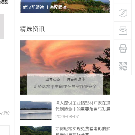
领影
激光跟踪仪在现代精密测量中的应用与发展趋
势
精选资讯
业界动态
|
珲春新媒体
防坠落水平生命线在高空作业安全
中的关键作用与应用解析
深入探讨工业铝型材厂家在现
代制造业中的重要角色与发展
与评论
趋势
2026-08-07
如何轻松实现免费看电影的多