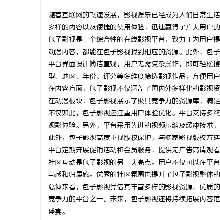
随着互联网的飞速发展，影视娱乐已经成为人们日常生活
多样的内容以及便捷的使用体验，迅速赢得了广大用户的
包子影视是一个综合性的在线影视平台，致力于为用户提
动漫内容，都能在包子影视找到相应的资源。此外，包子
春
平台界面设计简洁直观，用户无需复杂操作，即可轻松搜
型、地区、年份、评分等多维度筛选影视作品，方便用户
在内容方面，包子影视不仅涵盖了国内外多样化的影视资
在动漫板块，包子影视展示了极具竞争力的资源库，满足
不仅如此，包子影视还注重用户体验优化。平台支持多终
观影体验。另外，平台采用先进的视频压缩及缓冲技术，
此外，包子影视高度重视版权保护，与多家影视版权方建
平台定期开展促销活动和会员服务，提供无广告高清观看
新
社区互动是包子影视的另一大亮点。用户不仅可以在平台
与感和归属感。优秀的社区氛围也提升了包子影视整体的
总体来看，包子影视凭借其丰富多样的影视资源、优质的
竞争力的平台之一。未来，包子影视还将持续拓展内容范
盛宴。