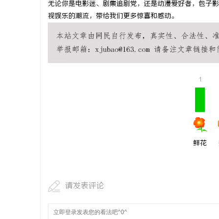
无论你是电影迷、剧集追剧党，还是动漫爱好者，包子影
荐：5大
贝净 AC 国际医疗实验室，标准化研发体系
武汉配眼镜
视娱乐的潮流，带给我们更多惊喜和感动。
全解析
媒
1
体
鲜花
请发表评论