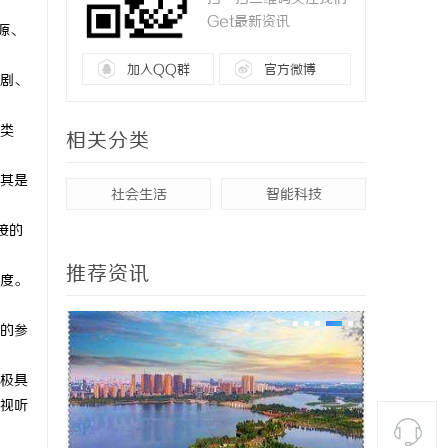
Get最新资讯
源、
加入QQ群
官方微博
剧、
类
相关分类
其是
社会生活
智能科技
接的
推荐资讯
度。
的参
极具
视听