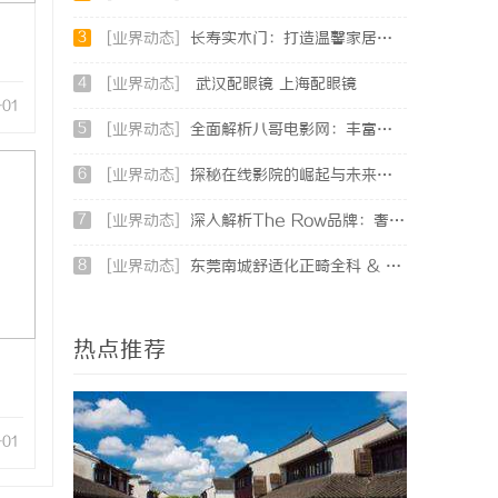
3
[业界动态]
长寿实木门：打造温馨家居环境的理想之选
4
[业界动态]
武汉配眼镜 上海配眼镜
-01
5
[业界动态]
全面解析八哥电影网：丰富资源与优质观影体验的终极指南
6
[业界动态]
探秘在线影院的崛起与未来发展趋势分析
7
[业界动态]
深入解析The Row品牌：奢华时尚的典范与设计哲学
8
[业界动态]
东莞南城舒适化正畸全科 & 数字化种植诊疗专业指南
热点推荐
-01