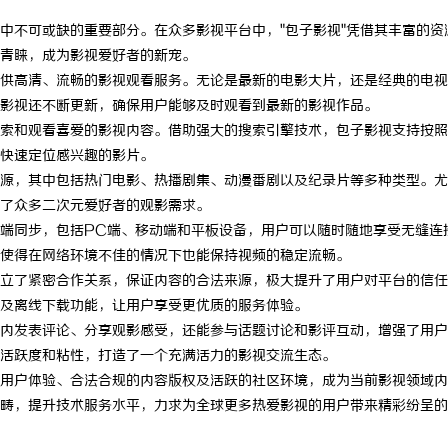
中不可或缺的重要部分。在众多影视平台中，"包子影视"凭借其丰富的资
青睐，成为影视爱好者的新宠。
供高清、流畅的影视观看服务。无论是最新的电影大片，还是经典的电视
影视还不断更新，确保用户能够及时观看到最新的影视作品。
索和观看喜爱的影视内容。借助强大的搜索引擎技术，包子影视支持按照
快速定位感兴趣的影片。
源，其中包括热门电影、热播剧集、动漫番剧以及纪录片等多种类型。尤
了众多二次元爱好者的观影需求。
端同步，包括PC端、移动端和平板设备，用户可以随时随地享受无缝连
使得在网络环境不佳的情况下也能保持视频的稳定流畅。
立了紧密合作关系，保证内容的合法来源，极大提升了用户对平台的信任
及离线下载功能，让用户享受更优质的服务体验。
内发表评论、分享观影感受，还能参与话题讨论和影评互动，增强了用户
活跃度和粘性，打造了一个充满活力的影视交流生态。
用户体验、合法合规的内容版权及活跃的社区环境，成为当前影视领域内
畴，提升技术服务水平，力求为全球更多热爱影视的用户带来精彩纷呈的