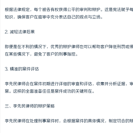
锡条，焊锡球，焊锡丝，万山焊锡，焊锡条、
2026年哈尔滨弘祥消防
根据法律规定，每个被告有权获得公平的审判和辩护。这是宪法赋予
知识，确保客户在庭审中充分表达自己的观点与立场。
6337锡条，巨一，焊锡，无铅焊锡球
岗，直通消防控制室核心
媒
2. 减轻法律后果
即便是在不利的情况下，优秀的辩护律师也可以帮助客户降低刑罚或
在某些情况下，避免了客户的刑事指控。
3. 精准的案件评估
体
李先民律师会在案件初期进行详细的审查和评估，收集并分析证据，
案。这样的全面准备往往是案件成功的关键所在。
三、李先民律师的辩护策略
李先民律师在处理刑事案件时，会根据案件的具体情况，制定切合的