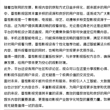
随着互联网的发展，影视内容的获取方式日益多样化，越来越多的用
中，番茄影视因其丰富多样的资源和良好的用户体验，逐渐成为广大
番茄影视是一个集电影、电视剧、综艺、动漫等多种类型影视资源于
作品，还为用户提供高清流畅的观看体验。无论是经典老片还是近期
春
平台的导航设计简洁直观，用户无需复杂操作即可快速定位所需内容
脑、手机还是智能电视上，均能保持稳定流畅的播放效果，满足不同
针对用户观看习惯，番茄影视设有个性化推荐功能。通过智能算法分
内容，提升观看体验的同时，也帮助用户发现更多优质作品。
值得一提的是，番茄影视注重版权保护，与多家影视版权方合作，确
康发展，给用户带来更为安心的观影环境。
此外，平台还设有用户社区和评论区，观众可以在这里分享观影心得
析影视作品的用户来说，这无疑是一个极具价值的交流空间。
新
面对未来，番茄影视不断升级技术和服务，积极引入人工智能、大数
台也计划扩大内容合作，丰富影视资源库，为用户呈现更多独家和优
总的来说，番茄影视凭借其丰富的资源、高效的播放体验和良好的用
娱乐内容的重要渠道，更是推动影视产业数字化转型的重要力量。如
视无疑是值得一试的选择。