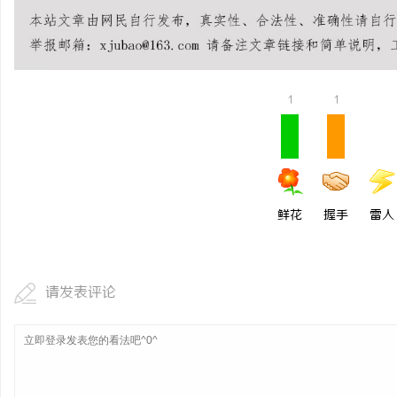
全面解析八哥电影网：丰富资源与优质观影体
探秘在线影院的崛起与未
验的终极指南
媒
1
1
鲜花
握手
雷人
体
请发表评论