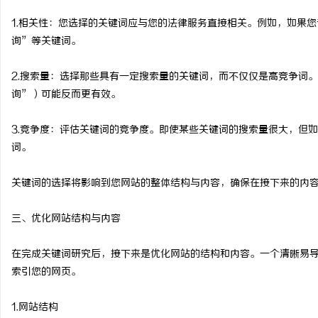
2026年新能源轻卡续航能力对比推荐：5大
贝净 AC 国际医疗实验
1.相关性：您选择的关键词应与您的法律服务直接相关。例如，如果
询”等关键词。
主流平台三维解析
全解析
媒
2.搜索量：选择那些具有一定搜索量的关键词，而不仅仅是高竞争词
询”）可能反而更有效。
3.竞争度：评估关键词的竞争度。即使某些关键词的搜索量很大，但
词。
关键词的选择将影响到您网站的整体结构与内容，确保在接下来的内
体
三、优化网站结构与内容
在完成关键词研究后，接下来是优化网站的结构和内容。一个清晰易
索引您的网页。
1.网站结构