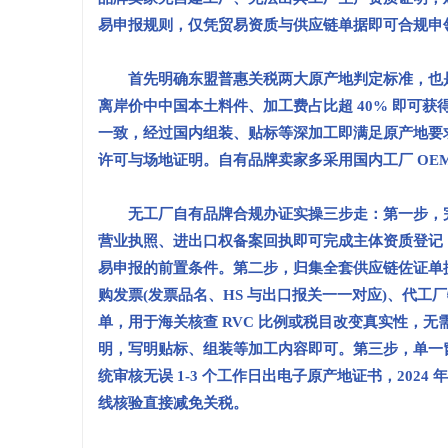
易申报规则，仅凭贸易资质与供应链单据即可合规申领
首先明确东盟普惠关税两大原产地判定标准，也是无
离岸价中中国本土料件、加工费占比超 40% 即可获得
一致，经过国内组装、贴标等深加工即满足原产地要求
许可与场地证明。自有品牌卖家多采用国内工厂 OE
无工厂自有品牌合规办证实操三步走：第一步，完
营业执照、进出口权备案回执即可完成主体资质登记
易申报的前置条件。第二步，归集全套供应链佐证单据
购发票(发票品名、HS 与出口报关一一对应)、代工
单，用于海关核查 RVC 比例或税目改变真实性，
明，写明贴标、组装等加工内容即可。第三步，单一窗口线上
统审核无误 1-3 个工作日出电子原产地证书，202
线核验直接减免关税。