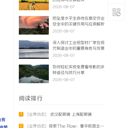
的应用与发展趋势
2026-08-07
防坠落水平生命线在高空作业
安全中的关键作用与应用解析
2026-08-07
深入探讨工业铝型材厂家在现
代制造业中的重要角色与发展
趋势
2026-08-07
如何轻松实现免费看电影的多
种途径与技巧分享
2026-08-07
阅读排行
1
[业界动态]
武汉配眼镜 上海配眼镜
自有
2
[业界动态]
探索The Row：奢华极简主义时尚品牌的崛起与魅力解析
地简