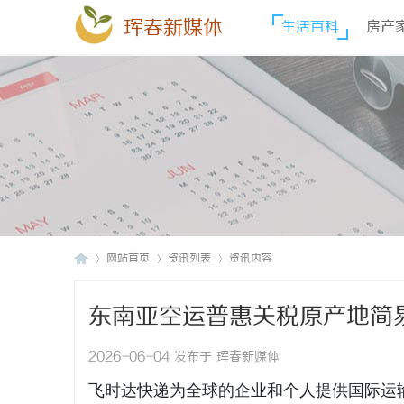
珲春新媒体
生活百科
房产
网站首页
资讯列表
资讯内容
东南亚空运普惠关税原产地简
珲
›
›
›
优惠税率-寄国际快递_上飞
2026-06-04 发布于 珲春新媒体
飞时达快递为全球的企业和个人提供国际运