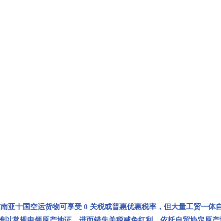
出口东南亚十国空运货物可享受 0 关税或普惠优惠税率，但大量工贸一体
难以常规申领原产地证，进而错失关税减免红利，依托自贸协定原产