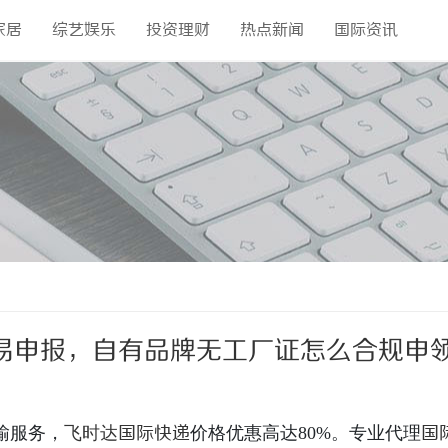
家居
综艺娱乐
投资理财
热点新闻
国际资讯
易申报，自有品牌无工厂证怎么合规申
时达快递官网
输服务，
飞时达
国际快递
价格优惠高达80%。专业代理
国