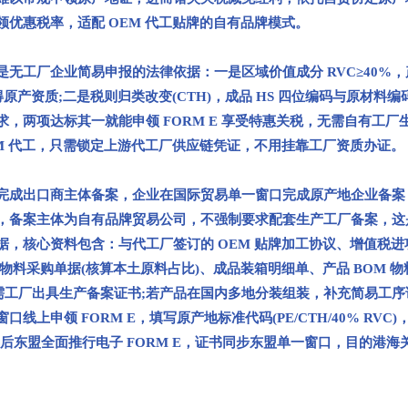
优惠税率，适配 OEM 代工贴牌的自有品牌模式。
工厂企业简易申报的法律依据：一是区域价值成分 RVC≥40%，
原产资质;二是税则归类改变(CTH)，成品 HS 四位编码与原材料编
，两项达标其一就能申领 FORM E 享受特惠关税，无需自有工厂
M 代工，只需锁定上游代工厂供应链凭证，不用挂靠工厂资质办证。
成出口商主体备案，企业在国际贸易单一窗口完成原产地企业备案
，备案主体为自有品牌贸易公司，不强制要求配套生产工厂备案，这
，核心资料包含：与代工厂签订的 OEM 贴牌加工协议、增值税进
厂物料采购单据(核算本土原料占比)、成品装箱明细单、产品 BOM 物
无需工厂出具生产备案证书;若产品在国内多地分装组装，补充简易工序
申领 FORM E，填写原产地标准代码(PE/CTH/40% RVC)
4 年后东盟全面推行电子 FORM E，证书同步东盟单一窗口，目的港海