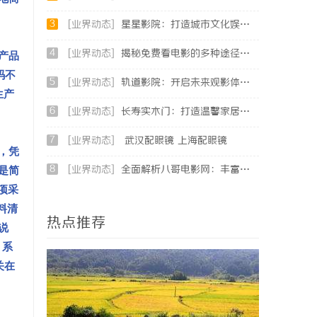
3
[业界动态]
星星影院：打造城市文化娱乐新地标的璀璨明珠
4
[业界动态]
揭秘免费看电影的多种途径及注意事项详解
产品
码不
5
[业界动态]
轨道影院：开启未来观影体验的新纪元
生产
6
[业界动态]
长寿实木门：打造温馨家居环境的理想之选
7
[业界动态]
武汉配眼镜 上海配眼镜
，凭
8
[业界动态]
全面解析八哥电影网：丰富资源与优质观影体验的终极指南
是简
项采
料清
热点推荐
说
，系
关在