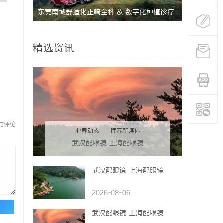
尚的典范与
东莞南城舒适化正畸全科 & 数字化种植诊疗
武汉配眼镜
专业指南
精选资讯
与评论
业界动态
|
珲春新媒体
武汉配眼镜 上海配眼镜
武汉配眼镜 上海配眼镜
2026-08-06
论
武汉配眼镜 上海配眼镜