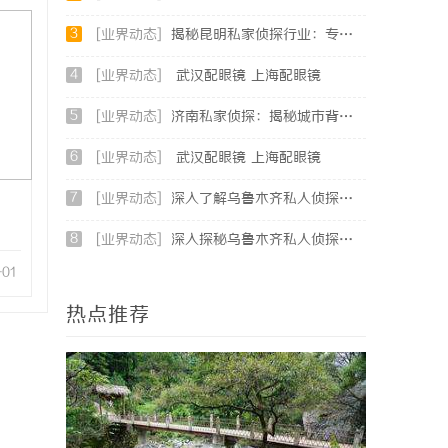
3
[业界动态]
揭秘昆明私家侦探行业：专业服务与实际案例分析
4
[业界动态]
武汉配眼镜 上海配眼镜
5
[业界动态]
济南私家侦探：揭秘城市背后的专业侦查力量
6
[业界动态]
武汉配眼镜 上海配眼镜
7
[业界动态]
深入了解乌鲁木齐私人侦探服务的专业性与应用领域
8
[业界动态]
深入探秘乌鲁木齐私人侦探行业的现状与未来发展趋势
-01
热点推荐