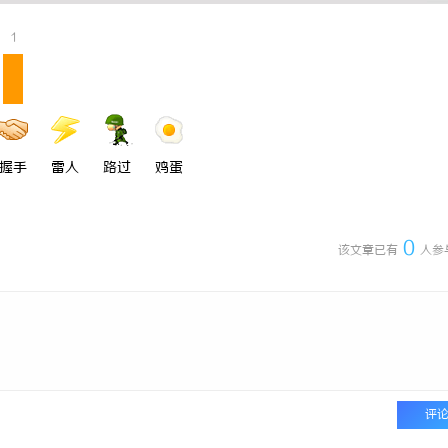
院的崛起与未来发展趋势分析
深入解析The Row品牌：奢华时
1
设计哲学
握手
雷人
路过
鸡蛋
0
该文章已有
人参
评