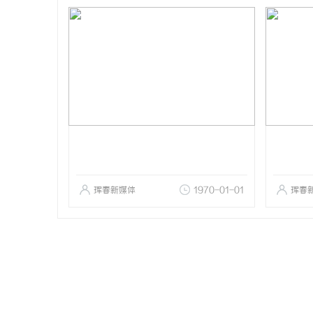
珲春新媒体
1970-01-01
珲春