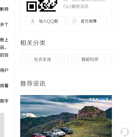
Get最新资讯
影网
加入QQ群
官方微博
多个
新上
相关分类
品。
的效
社会生活
智能科技
用户
推荐资讯
观看
数字