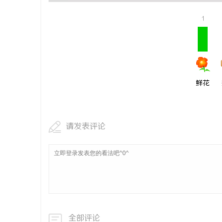
全面解析八哥电影网：丰富资源与优质观影体
探秘在线影
1
验的终极指南
媒
鲜花
请发表评论
体
全部评论