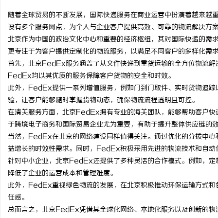
随着全球贸易的不断发展，国际快递服务在商业运营中扮演着越来越重
设有多个服务网点，为个人与企业客户提供高效、可靠的物流解决方
北京作为中国的政治文化中心和重要的经济枢纽，其对国际快递的需求
更专注于为客户提供定制化的物流服务，以满足不同客户的多样化需
春
首先，北京FedEx服务涵盖了从文件快递到重货运输的全方位物流
FedEx均以其优质的服务保障客户货物的安全和时效。
此外，FedEx提供一系列增值服务，例如门到门取件、实时货物追
验，让客户能够随时掌握货物动态，确保物流流程透明且可控。
在清关服务方面，北京FedEx拥有专业的海关团队，能够帮助客户
于跨境电子商务和国际贸易企业尤为重要，有助于提升整体供应链的
当然，FedEx在北京的网络建设同样值得关注。通过优化的分拨中心
益增长的时效性需求。同时，FedEx积极采用先进的物流技术和自
新
针对中小企业，北京FedEx还提供了多种灵活的合作模式。例如，
降低了企业的运营成本和管理难度。
此外，FedEx重视绿色物流的发展，在北京积极推动环保运输方式
任感。
总而言之，北京FedEx凭借其全球化网络、本地化服务以及创新的