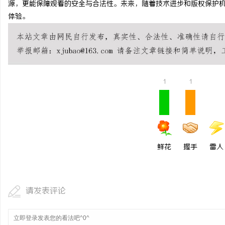
源，更能保障观看的安全与合法性。未来，随着技术进步和版权保护
揭秘！专业充电桩项目软件开发商，究竟藏着
330FE20耐磨改性颗
体验。
哪些行业秘诀？
的秘密武器
媒
1
1
体
鲜花
握手
雷人
请发表评论