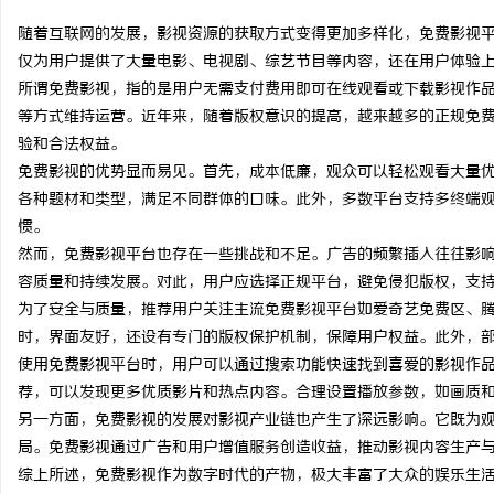
随着互联网的发展，影视资源的获取方式变得更加多样化，免费影视
仅为用户提供了大量电影、电视剧、综艺节目等内容，还在用户体验
所谓免费影视，指的是用户无需支付费用即可在线观看或下载影视作
等方式维持运营。近年来，随着版权意识的提高，越来越多的正规免
春
验和合法权益。
免费影视的优势显而易见。首先，成本低廉，观众可以轻松观看大量
各种题材和类型，满足不同群体的口味。此外，多数平台支持多终端
惯。
然而，免费影视平台也存在一些挑战和不足。广告的频繁插入往往影
容质量和持续发展。对此，用户应选择正规平台，避免侵犯版权，支
为了安全与质量，推荐用户关注主流免费影视平台如爱奇艺免费区、
时，界面友好，还设有专门的版权保护机制，保障用户权益。此外，
新
使用免费影视平台时，用户可以通过搜索功能快速找到喜爱的影视作
荐，可以发现更多优质影片和热点内容。合理设置播放参数，如画质
另一方面，免费影视的发展对影视产业链也产生了深远影响。它既为
局。免费影视通过广告和用户增值服务创造收益，推动影视内容生产
综上所述，免费影视作为数字时代的产物，极大丰富了大众的娱乐生