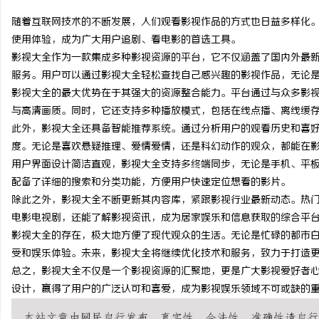
随着互联网技术的不断发展，人们观看影视作品的方式也日益多样化。
使用体验，成为广大用户追剧、看电影的首选工具。
影视大全作为一款集成多种影视资源的平台，它不仅涵盖了国内外最
服务。用户可以通过影视大全轻松查找自己感兴趣的影视作品，无论
春
影视大全的最大优势在于其强大的资源整合能力。平台通过与众多影
与高清画质。同时，它还支持多种播放模式，包括在线点播、离线缓
此外，影视大全还具备智能推荐系统。通过分析用户的观看历史和喜
度。无论是喜欢悬疑推理、爱情爱情，还是科幻动作的观众，都能在
用户界面设计简洁直观，影视大全支持多终端同步，无论是手机、平
配备了详细的搜索和分类功能，方便用户快速定位想看的影片。
除此之外，影视大全不断更新其内容库，紧跟影视行业最新动态。热
电影电视剧，还能了解影视资讯，成为居家娱乐和信息获取的综合平
新
影视大全的存在，极大地方便了现代观众的生活。无论是忙碌的都市
受和娱乐体验。未来，影视大全将继续优化技术和服务，致力于打造
总之，影视大全不仅是一个影视资源的汇聚地，更是广大影视爱好者
设计，赢得了用户的广泛认可和喜爱，成为影视娱乐领域不可或缺的