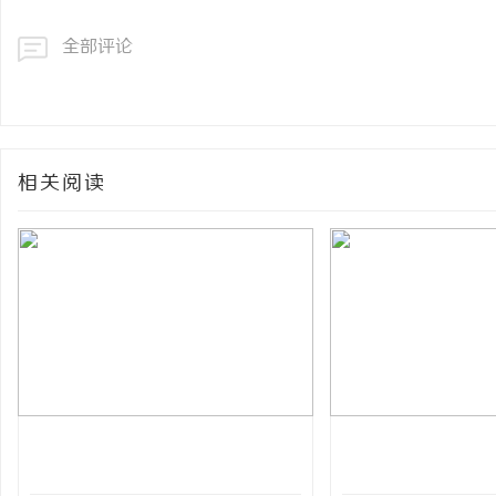
全部评论
相关阅读