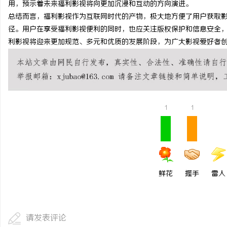
用，预示着未来福利影视将向更加沉浸和互动的方向演进。
全面解析八哥电影网：丰富资源与优质观影体
探秘在线影院的崛起与未
总结而言，福利影视作为互联网时代的产物，极大地方便了用户获取
径。用户在享受福利影视便利的同时，也应关注版权保护和信息安全
验的终极指南
媒
利影视将迎来更加规范、多元和优质的发展阶段，为广大影视爱好者
1
1
体
鲜花
握手
雷人
请发表评论