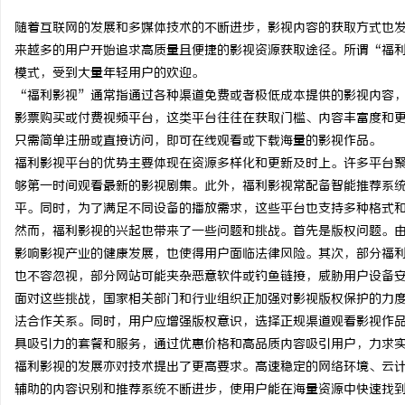
随着互联网的发展和多媒体技术的不断进步，影视内容的获取方式也
来越多的用户开始追求高质量且便捷的影视资源获取途径。所谓“福
模式，受到大量年轻用户的欢迎。
“福利影视”通常指通过各种渠道免费或者极低成本提供的影视内容
春
影票购买或付费视频平台，这类平台往往在获取门槛、内容丰富度和
只需简单注册或直接访问，即可在线观看或下载海量的影视作品。
福利影视平台的优势主要体现在资源多样化和更新及时上。许多平台
够第一时间观看最新的影视剧集。此外，福利影视常配备智能推荐系
平。同时，为了满足不同设备的播放需求，这些平台也支持多种格式
然而，福利影视的兴起也带来了一些问题和挑战。首先是版权问题。
影响影视产业的健康发展，也使得用户面临法律风险。其次，部分福
也不容忽视，部分网站可能夹杂恶意软件或钓鱼链接，威胁用户设备
新
面对这些挑战，国家相关部门和行业组织正加强对影视版权保护的力
法合作关系。同时，用户应增强版权意识，选择正规渠道观看影视作
具吸引力的套餐和服务，通过优惠价格和高品质内容吸引用户，力求
福利影视的发展亦对技术提出了更高要求。高速稳定的网络环境、云
辅助的内容识别和推荐系统不断进步，使用户能在海量资源中快速找到