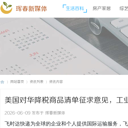
珲春新媒体
生活百科
房产家居
综
网站首页
资讯列表
资讯内容
美国对华降税商品清单征求意见，工
珲
›
›
›
递_上飞时达快递官网
2026-06-09 发布于 珲春新媒体
飞时达快递为全球的企业和个人提供国际运输服务，
飞