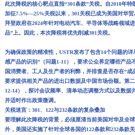
此次降税的核心靶点直指“301条款”关税。自2018年
加征7.5%—25%关税以来，301关税已成为美国对
拜登政府在2024年针对电动汽车、半导体等战略领域进
品”上。因此，本次降税将优先削减301关税。
为确保政策的精准性，USTR发布了包含14个问题的
感产品的识别”（问题1-11），要求公众界定哪些产
国消费者、工人及生产者的利弊，并排查是否存在“成
要求提供相关产品的进出口数据及中国市场份额。第二
12-14），探讨会议频率、清单动态调整方式以及数
并适时作出政策微调。
关税迷宫：301、122与232条款的复杂叠加
要理解此次降税的背景，必须厘清当前美国对华及全球
外，美国还实施了针对全球各国的122条款和232条款