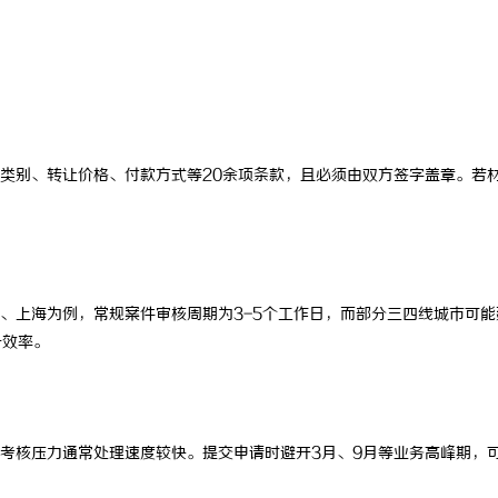
 国际医疗实验室，标准化研发体系
武汉配眼镜 上海配眼镜
类别、转让价格、付款方式等20余项条款，且必须由双方签字盖章。若
、上海为例，常规案件审核周期为3-5个工作日，而部分三四线城市可能
升效率。
考核压力通常处理速度较快。提交申请时避开3月、9月等业务高峰期，