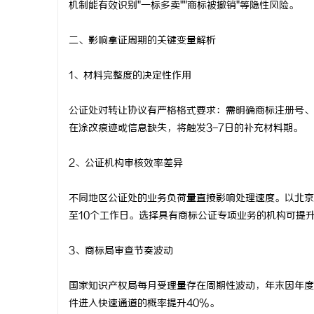
机制能有效识别"一标多卖""商标被撤销"等隐性风险。
2026年新能源轻卡续航能力对比推荐：5大
贝净 AC
二、影响拿证周期的关键变量解析
主流平台三维解析
全解析
媒
1、材料完整度的决定性作用
公证处对转让协议有严格格式要求：需明确商标注册号、
在涂改痕迹或信息缺失，将触发3-7日的补充材料期。
2、公证机构审核效率差异
体
不同地区公证处的业务负荷量直接影响处理速度。以北京
至10个工作日。选择具有商标公证专项业务的机构可提
3、商标局审查节奏波动
国家知识产权局每月受理量存在周期性波动，年末因年度
件进入快速通道的概率提升40%。