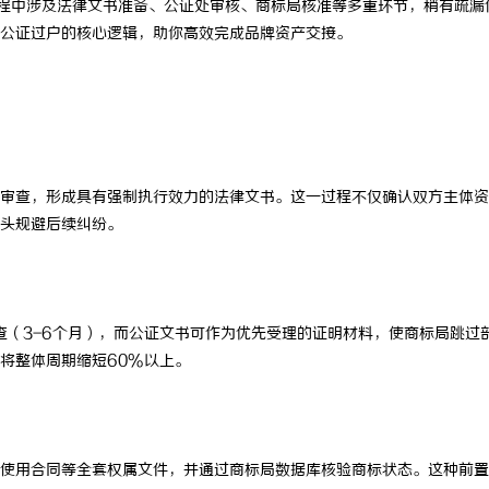
过程中涉及法律文书准备、公证处审核、商标局核准等多重环节，稍有疏漏
公证过户的核心逻辑，助你高效完成品牌资产交接。
审查，形成具有强制执行效力的法律文书。这一过程不仅确认双方主体资
头规避后续纠纷。
查（3-6个月），而公证文书可作为优先受理的证明材料，使商标局跳过
将整体周期缩短60%以上。
使用合同等全套权属文件，并通过商标局数据库核验商标状态。这种前置