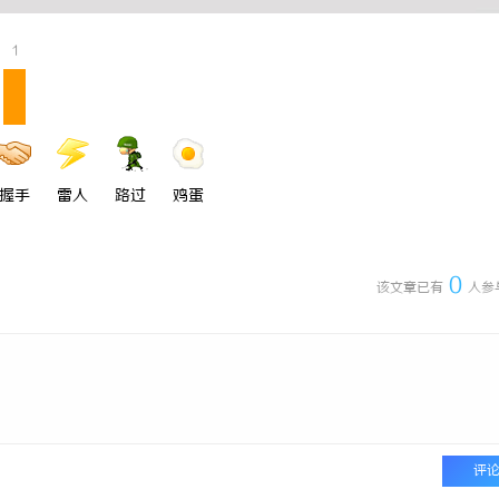
1
握手
雷人
路过
鸡蛋
0
该文章已有
人参
评