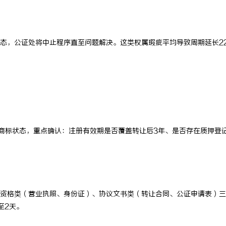
态，公证处将中止程序直至问题解决。这类权属瑕疵平均导致周期延长2
查商标状态，重点确认：注册有效期是否覆盖转让后3年、是否存在质押登
资格类（营业执照、身份证）、协议文书类（转让合同、公证申请表）三
至2天。