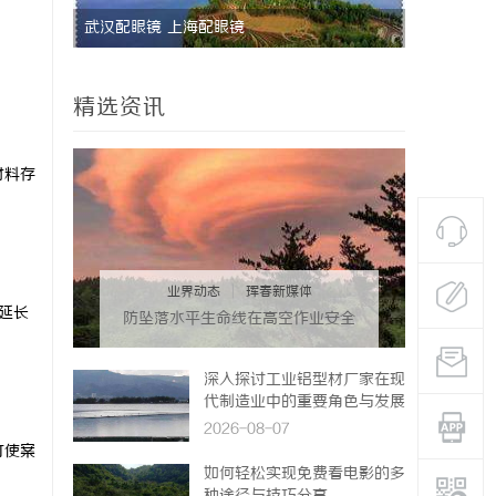
武汉配眼镜 上海配眼镜
激光跟踪仪
势
精选资讯
材料存
业界动态
|
珲春新媒体
延长
防坠落水平生命线在高空作业安全
中的关键作用与应用解析
深入探讨工业铝型材厂家在现
代制造业中的重要角色与发展
趋势
2026-08-07
可使案
如何轻松实现免费看电影的多